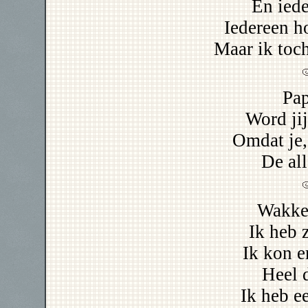
En iede
Iedereen h
Maar ik toch
Pap
Word ji
Omdat je,
De all
Wakke
Ik heb 
Ik kon e
Heel 
Ik heb e